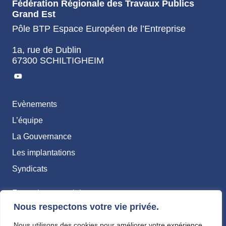
Fédération Régionale des Travaux Publics
Grand Est
Pôle BTP Espace Européen de l’Entreprise
1a, rue de Dublin
67300 SCHILTIGHEIM
Evènements
L’équipe
La Gouvernance
Les implantations
Syndicats
Formation – emploi
Nous respectons votre vie privée.
Transition écologique & RSE
Santé & Sécurité
Nous utilisons des cookies pour améliorer votre expérience