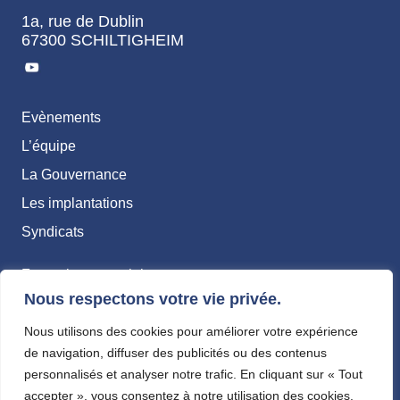
1a, rue de Dublin
67300 SCHILTIGHEIM
Evènements
L’équipe
La Gouvernance
Les implantations
Syndicats
Formation – emploi
Nous respectons votre vie privée.
Transition écologique & RSE
Santé & Sécurité
Nous utilisons des cookies pour améliorer votre expérience
de navigation, diffuser des publicités ou des contenus
Economie
personnalisés et analyser notre trafic. En cliquant sur « Tout
accepter », vous consentez à notre utilisation des cookies.